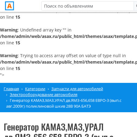
/home/admin/web/asax.ru/public_html/themes/asax/template.pht
on line
15
Warning
: Undefined array key "" in
/home/admin/web/asax.ru/public_html/themes/asax/template.
on line
15
Warning
: Trying to access array offset on value of type null in
/home/admin/web/asax.ru/public_html/themes/asax/template.
on line
15
">
Главная
Категории
Запчасти для автомобилей
Электрооборудование автомобиля
Генератор КАМАЗ,МАЗ,УРАЛ дв.ЯМЗ-656,658 ЕВРО-3 (вып.с
авг.2009г) поликлиновой шкив 28В 90А БАТЭ
Генератор КАМАЗ,МАЗ,УРАЛ