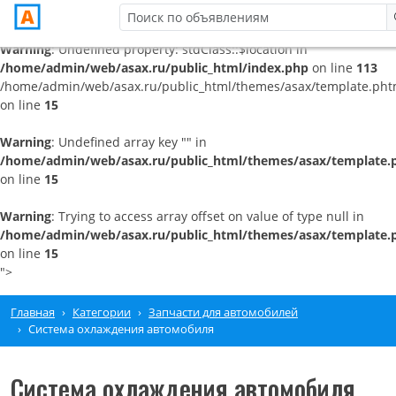
Warning
: Undefined property: stdClass::$location in
/home/admin/web/asax.ru/public_html/index.php
on line
113
/home/admin/web/asax.ru/public_html/themes/asax/template.pht
on line
15
Warning
: Undefined array key "" in
/home/admin/web/asax.ru/public_html/themes/asax/template.
on line
15
Warning
: Trying to access array offset on value of type null in
/home/admin/web/asax.ru/public_html/themes/asax/template.
on line
15
">
Главная
Категории
Запчасти для автомобилей
Система охлаждения автомобиля
Система охлаждения автомобиля