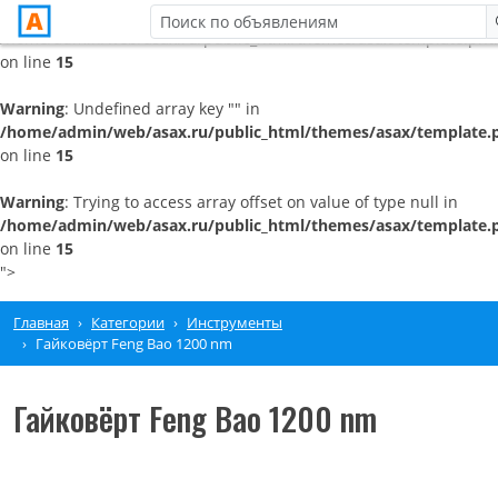
/home/admin/web/asax.ru/public_html/themes/asax/template.pht
on line
15
Warning
: Undefined array key "" in
/home/admin/web/asax.ru/public_html/themes/asax/template.
on line
15
Warning
: Trying to access array offset on value of type null in
/home/admin/web/asax.ru/public_html/themes/asax/template.
on line
15
">
Главная
Категории
Инструменты
Гайковёрт Feng Bao 1200 nm
Гайковёрт Feng Bao 1200 nm