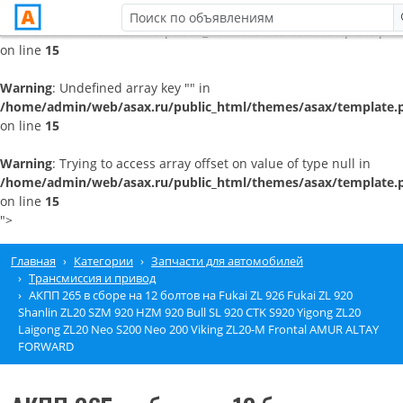
/home/admin/web/asax.ru/public_html/themes/asax/template.pht
on line
15
Warning
: Undefined array key "" in
/home/admin/web/asax.ru/public_html/themes/asax/template.
on line
15
Warning
: Trying to access array offset on value of type null in
/home/admin/web/asax.ru/public_html/themes/asax/template.
on line
15
">
Главная
Категории
Запчасти для автомобилей
Трансмиссия и привод
АКПП 265 в сборе на 12 болтов на Fukai ZL 926 Fukai ZL 920
Shanlin ZL20 SZM 920 HZM 920 Bull SL 920 CTK S920 Yigong ZL20
Laigong ZL20 Neo S200 Neo 200 Viking ZL20-M Frontal AMUR ALTAY
FORWARD